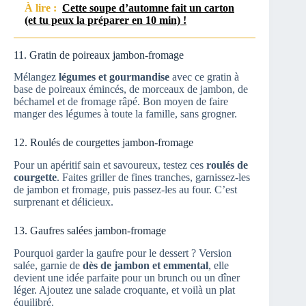
À lire :
Cette soupe d’automne fait un carton
(et tu peux la préparer en 10 min) !
11. Gratin de poireaux jambon-fromage
Mélangez
légumes et gourmandise
avec ce gratin à
base de poireaux émincés, de morceaux de jambon, de
béchamel et de fromage râpé. Bon moyen de faire
manger des légumes à toute la famille, sans grogner.
12. Roulés de courgettes jambon-fromage
Pour un apéritif sain et savoureux, testez ces
roulés de
courgette
. Faites griller de fines tranches, garnissez-les
de jambon et fromage, puis passez-les au four. C’est
surprenant et délicieux.
13. Gaufres salées jambon-fromage
Pourquoi garder la gaufre pour le dessert ? Version
salée, garnie de
dès de jambon et emmental
, elle
devient une idée parfaite pour un brunch ou un dîner
léger. Ajoutez une salade croquante, et voilà un plat
équilibré.