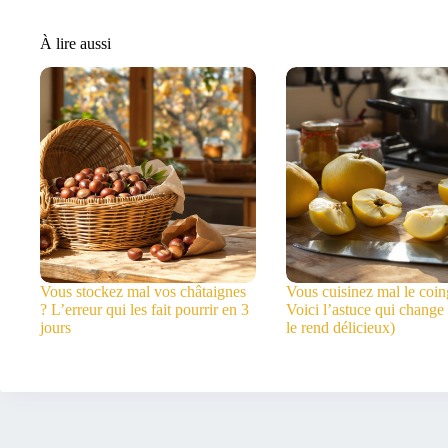
À lire aussi
Vous stockez mal vos châtaignes
Vous cuisinez mal le coin
? L’erreur qui les fait pourrir en 3
Voici l’astuce qui change 
jours
le rend délicieux)