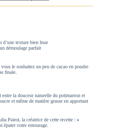
 d’une texture bien lisse
 un démoulage parfait
i vous le souhaitez un peu de cacao en poudre
e finale.
it entre la douceur naturelle du potimarron et
de sucre et même de matière grasse en apportant
ia Pairot, la créatrice de cette recette :
«
 épater votre entourage.