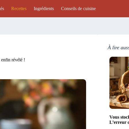
tés
Recettes
Ingrédients
Conseils de cuisine
À lire aus
 enfin révélé !
Vous stoc
L’erreur q