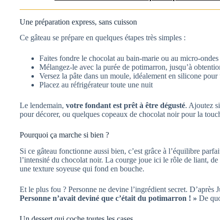
Une préparation express, sans cuisson
Ce gâteau se prépare en quelques étapes très simples :
Faites fondre le chocolat au bain-marie ou au micro-ondes
Mélangez-le avec la purée de potimarron, jusqu’à obtention
Versez la pâte dans un moule, idéalement en silicone pour
Placez au réfrigérateur toute une nuit
Le lendemain,
votre fondant est prêt à être dégusté
. Ajoutez s
pour décorer, ou quelques copeaux de chocolat noir pour la touch
Pourquoi ça marche si bien ?
Si ce gâteau fonctionne aussi bien, c’est grâce à l’équilibre parfa
l’intensité du chocolat noir. La courge joue ici le rôle de liant, 
une texture soyeuse qui fond en bouche.
Et le plus fou ? Personne ne devine l’ingrédient secret. D’après Jul
Personne n’avait deviné que c’était du potimarron ! »
De quoi
Un dessert qui coche toutes les cases