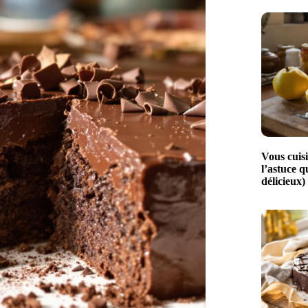
Vous cuisi
l’astuce q
délicieux)